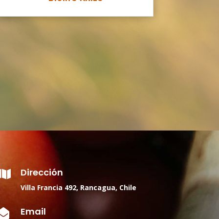
Dirección

Villa Francia 492, Rancagua, Chile
Email
