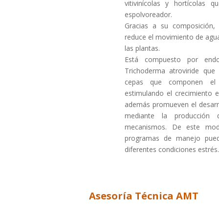
vitivinícolas y hortícolas
espolvoreador.
Gracias a su composición, 
reduce el movimiento de agua 
las plantas.
Está compuesto por endos
Trichoderma atroviride que 
cepas que componen el p
estimulando el crecimiento en
además promueven el desarro
mediante la producción d
mecanismos. De este modo
programas de manejo pued
diferentes condiciones estrés.
Asesoría Técnica AMT