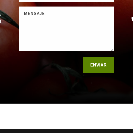
y
4
ENVIAR