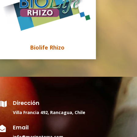
Biolife Rhizo
Dirección

Villa Francia 492, Rancagua, Chile
Email

info@marineterra.com