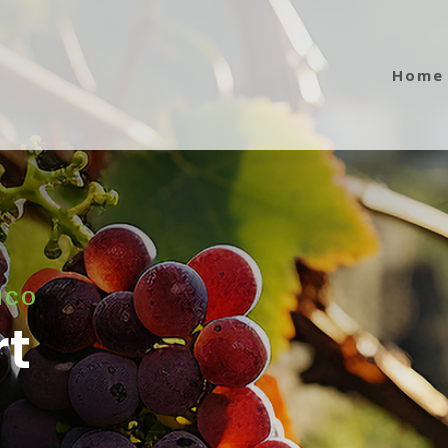
Home
ICO
rt