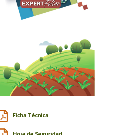

Ficha Técnica

Hoja de Seguridad