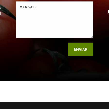
y
4
ENVIAR